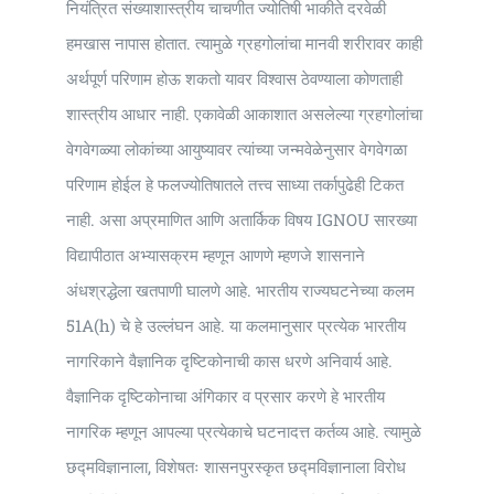
नियंत्रित संख्याशास्त्रीय चाचणीत ज्योतिषी भाकीते दरवेळी
हमखास नापास होतात. त्यामुळे ग्रहगोलांचा मानवी शरीरावर काही
अर्थपूर्ण परिणाम होऊ शकतो यावर विश्वास ठेवण्याला कोणताही
शास्त्रीय आधार नाही. एकावेळी आकाशात असलेल्या ग्रहगोलांचा
वेगवेगळ्या लोकांच्या आयुष्यावर त्यांच्या जन्मवेळेनुसार वेगवेगळा
परिणाम होईल हे फलज्योतिषातले तत्त्व साध्या तर्कापुढेही टिकत
नाही. असा अप्रमाणित आणि अतार्किक विषय IGNOU सारख्या
विद्यापीठात अभ्यासक्रम म्हणून आणणे म्हणजे शासनाने
अंधश्रद्धेला खतपाणी घालणे आहे. भारतीय राज्यघटनेच्या कलम
51A(h) चे हे उल्लंघन आहे. या कलमानुसार प्रत्येक भारतीय
नागरिकाने वैज्ञानिक दृष्टिकोनाची कास धरणे अनिवार्य आहे.
वैज्ञानिक दृष्टिकोनाचा अंगिकार व प्रसार करणे हे भारतीय
नागरिक म्हणून आपल्या प्रत्येकाचे घटनादत्त कर्तव्य आहे. त्यामुळे
छद्मविज्ञानाला, विशेषतः शासनपुरस्कृत छद्मविज्ञानाला विरोध