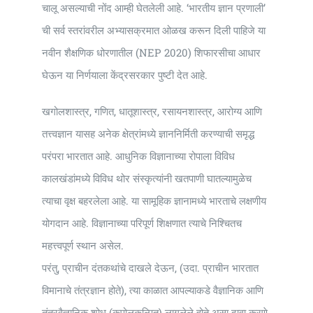
चालू असल्याची नोंद आम्ही घेतलेली आहे. ‘भारतीय ज्ञान प्रणाली’
ची सर्व स्तरांवरील अभ्यासक्रमात ओळख करून दिली पाहिजे या
नवीन शैक्षणिक धोरणातील (NEP 2020) शिफारसीचा आधार
घेऊन या निर्णयाला केंद्रसरकार पुष्टी देत आहे.
खगोलशास्त्र, गणित, धातूशास्त्र, रसायनशास्त्र, आरोग्य आणि
तत्त्वज्ञान यासह अनेक क्षेत्रांमध्ये ज्ञाननिर्मिती करण्याची समृद्ध
परंपरा भारतात आहे. आधुनिक विज्ञानाच्या रोपाला विविध
कालखंडांमध्ये विविध थोर संस्कृत्यांनी खतपाणी घातल्यामुळेच
त्याचा वृक्ष बहरलेला आहे. या सामूहिक ज्ञानामध्ये भारताचे लक्षणीय
योगदान आहे. विज्ञानाच्या परिपूर्ण शिक्षणात त्याचे निश्चितच
महत्त्वपूर्ण स्थान असेल.
परंतु, प्राचीन दंतकथांचे दाखले देऊन, (उदा. प्राचीन भारतात
विमानाचे तंत्रज्ञान होते), त्या काळात आपल्याकडे वैज्ञानिक आणि
तंत्रवैज्ञानिक शोध (कपोलकल्पित) लागलेले होते असा दावा करणे,