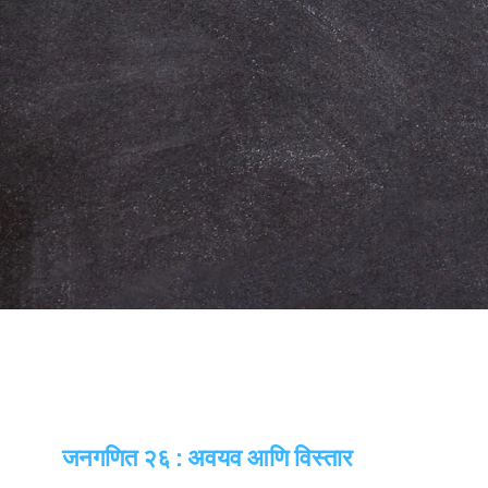
जनगणित २६ : अवयव आणि विस्तार