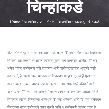
चिन्हांकडे
Universal
Active
Science
Home
जनगणित
जनगणित ७ – बीजगणित : अंकांकडून चिन्हांकडे
Gunavatta
Store
बीजगणित सत्र ४ – मागच्या सत्रामध्ये आपण ‘T’ च्या भाषेत संख्या लिहायला
शिकलो. ह्या सत्रामध्ये आपण त्याचाच पुढचा भाग शिकणार आहोत. ‘T’ च्या
भाषेत एखादे समीकरण कसे बनवायचे आणि समीकरणावरून आकृती कशी
काढायची, हे आपण आजच्या सत्रामध्ये पाहणार आहोत. कुठलाही गुणाकार
आयत वापरून कसा दाखवायचा हे आपण मागच्या सत्रामध्ये बघितले आहे.
आता आपण ‘T’ च्या भाषेमधील समीकरण आयात वापरून कसे काढता येते हे
शिकणार आहोत. चित्रांच्या भाषेमधून ‘T’ च्या भाषेमध्ये आणि ‘T’ च्या भाषेमधून
चित्राच्या भाषेत समीकरणे तयार करणे आणि २ समीकरणे एकत्र करणे हे