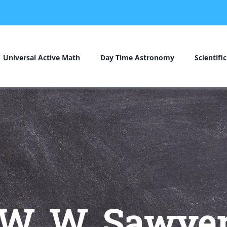
Universal Active Math
Day Time Astronomy
Scientifi
W. W. Sawye