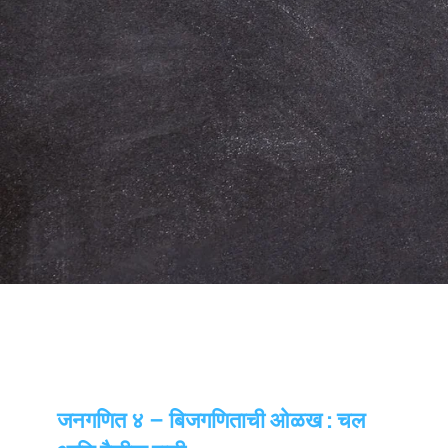
जनगणित ४ – बिजगणिताची ओळख : चल