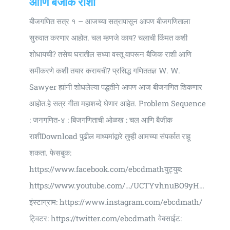
आणि बैजीक राशी
बीजगणित सत्र १ – आजच्या सत्रापासून आपण बीजगणिताला
सुरुवात करणार आहोत. चल म्हणजे काय? चलाची किंमत कशी
शोधायची? तसेच घरातील सध्या वस्तू वापरून बैजिक राशी आणि
समीकरणे कशी तयार करायची? प्रसिद्ध गणिततज्ञ W. W.
Sawyer ह्यांनी शोधलेल्या पद्धतीने आपण आज बीजगणित शिकणार
आहोत.हे सत्र गीता महाशब्दे घेणार आहेत. Problem Sequence
: जनगणित-४ : बिजगणिताची ओळख : चल आणि बैजीक
राशीDownload पुढील माध्यमांद्वारे तुम्ही आमच्या संपर्कात राहू
शकता. फेसबुक:
https://www.facebook.com/ebcdmathयुट्युब:
https://www.youtube.com/…/UCTYvhnuBO9yH…
इंस्टाग्राम: https://www.instagram.com/ebcdmath/
ट्विटर: https://twitter.com/ebcdmath वेबसाईट: