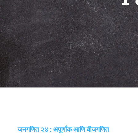
जनगणित २४ : अपूर्णांक आणि बीजगणित