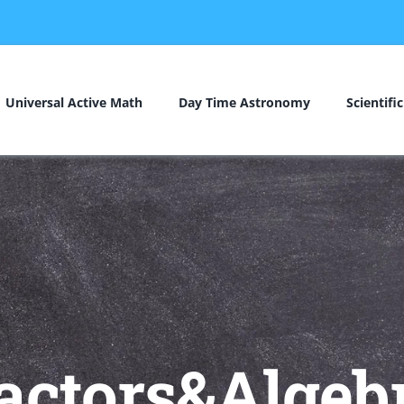
Universal Active Math
Day Time Astronomy
Scientifi
actors&Algeb