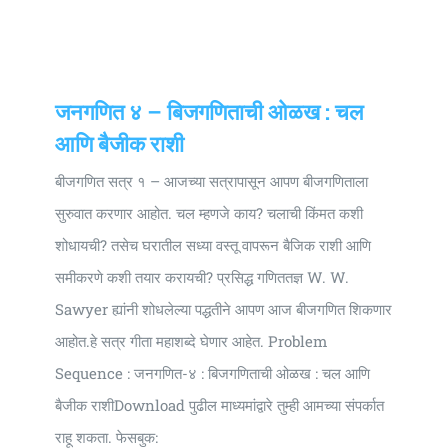
Universal
Active
Science
Gunavatta
जनगणित ४ – बिजगणिताची ओळख : चल
Store
आणि बैजीक राशी
बीजगणित सत्र १ – आजच्या सत्रापासून आपण बीजगणिताला
सुरुवात करणार आहोत. चल म्हणजे काय? चलाची किंमत कशी
शोधायची? तसेच घरातील सध्या वस्तू वापरून बैजिक राशी आणि
समीकरणे कशी तयार करायची? प्रसिद्ध गणिततज्ञ W. W.
Sawyer ह्यांनी शोधलेल्या पद्धतीने आपण आज बीजगणित शिकणार
आहोत.हे सत्र गीता महाशब्दे घेणार आहेत. Problem
Sequence : जनगणित-४ : बिजगणिताची ओळख : चल आणि
बैजीक राशीDownload पुढील माध्यमांद्वारे तुम्ही आमच्या संपर्कात
राहू शकता. फेसबुक: