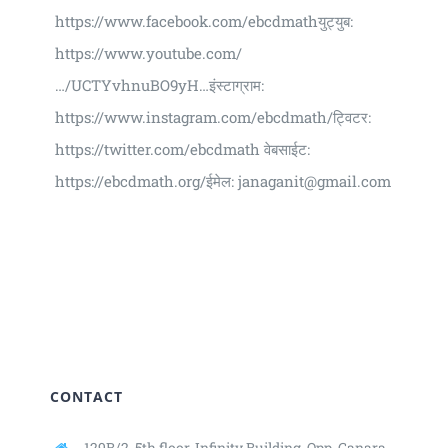
https://www.facebook.com/ebcdmathयुट्युब:
https://www.youtube.com/
…/UCTYvhnuBO9yH…इंस्टाग्राम:
https://www.instagram.com/ebcdmath/ट्विटर:
https://twitter.com/ebcdmath वेबसाईट:
https://ebcdmath.org/ईमेल: janaganit@gmail.com
CONTACT
129B/2, 5th floor, Infinity Building,
Opp. Canara