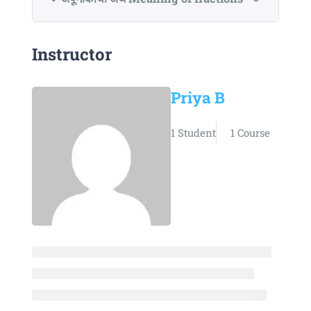
Instructor
Priya B
1 Student
1 Course