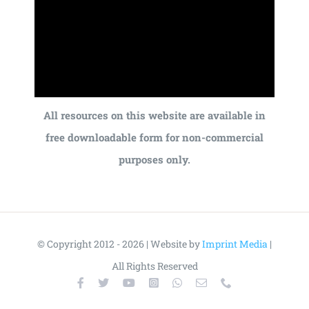
All resources on this website are available in
free downloadable form for non-commercial
purposes only.
© Copyright 2012 - 2026 | Website by
Imprint Media
|
All Rights Reserved