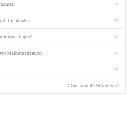
er names
 with the blocks.
y jumps as fingers’
Two way Mathematization
4 Questions
10 Minutes
e