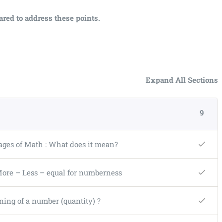
ared to address these points.
Expand All Sections
9
Languages of Math : What does it mean?
y – More – Less – equal for numberness
eaning of a number (quantity) ?