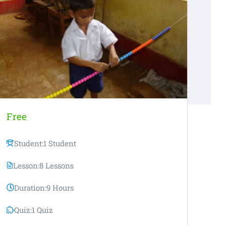
Free
Student:
1 Student
Lesson:
8 Lessons
Duration:
9 Hours
Quiz:
1 Quiz